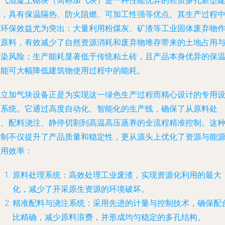
加气混凝土砌块（简称加气块）是一种性能优异的轻质多孔新型
材，具有保温隔热、防火阻燃、可加工性强等优点。其生产过程
的环保效益尤为突出：大量利用粉煤灰、矿渣等工业固体废弃物
为原料，有效减少了自然资源消耗和废弃物堆存带来的土地占用
污染风险；生产能耗显著低于传统粘土砖，且产品本身优异的保
性能可大幅降低建筑物使用过程中的能耗。
卓立加气块设备正是为实现这一绿色生产过程而精心设计的专用
备系统。它通过高度自动化、智能化的生产线，确保了从原料处
理、配料浇注、静停切割到高温高压蒸养的全流程精准控制。这
控制不仅提升了产品质量和稳定性，更从源头上优化了资源与能
利用效率：
原料处理系统
：高效处理工业废渣，实现资源化利用的最大
化，减少了开采原生资源的环境破坏。
精准配料与浇注系统
：采用先进的计量与控制技术，确保配
比精确，减少原料浪费，并形成均匀稳定的多孔结构。