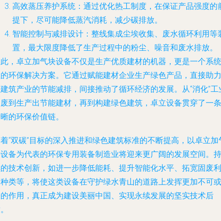
高效蒸压养护系统
：通过优化热工制度，在保证产品强度的
提下，尽可能降低蒸汽消耗，减少碳排放。
智能控制与减排设计
：整线集成尘埃收集、废水循环利用等
置，最大限度降低了生产过程中的粉尘、噪音和废水排放。
因此，卓立加气块设备不仅是生产优质建材的机器，更是一个系
性的环保解决方案。它通过赋能建材企业生产绿色产品，直接助
于建筑产业的节能减排，间接推动了循环经济的发展。从“消化”工
固废到生产出节能建材，再到构建绿色建筑，卓立设备贯穿了一
清晰的环保价值链。
随着“双碳”目标的深入推进和绿色建筑标准的不断提高，以卓立加
块设备为代表的环保专用装备制造业将迎来更广阔的发展空间。
续的技术创新，如进一步降低能耗、提升智能化水平、拓宽固废
用种类等，将使这类设备在守护绿水青山的道路上发挥更加不可
缺的作用，真正成为建设美丽中国、实现永续发展的坚实技术后
盾。